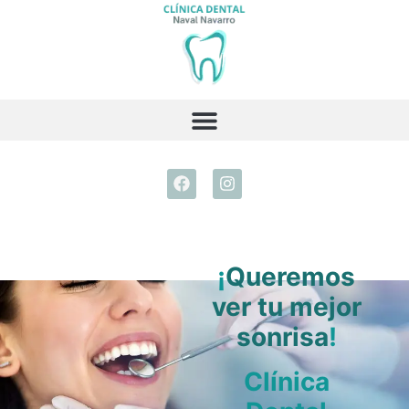
¡
Queremos
ver tu mejor
sonrisa
!
Clínica